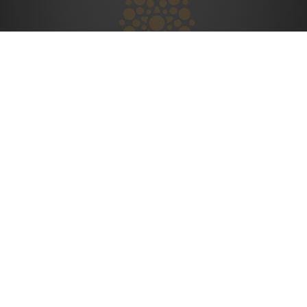
Yardıma mı ihtiyacınız var? Her
zaman sizin için buradayız.
KURUMSAL
ÜRÜN VE HIZMETLER
Hakkımızda
Ürünler
Organizasyon Yapısı
Hizmetler
Enstitülerimiz
Endüstriyel Hizmetler
Uluslararası
Temel Mal ve Hizmet
Ücretleri
Yönetim Sistemleri
Kurumsal Raporlar
Kurumsal Kimlik