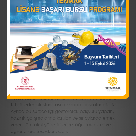
Uluslararası Nükleer Bilimler Olimpiyatı (INSO) Türkiye
Takımı belirleme süreci tamamlanmıştır.
Ülkemizin farklı bölgelerinden toplam 30 okul
katılımıyla, yapılan değerlendirmeler sonucunda
Kocaeli TÜBİTAK Fen Lisesi ile İstanbul Özel
Bahçeşehir Fen ve Teknoloji Lisesi finale kalmaya hak
kazanmıştır.
Final aşamasında gerçekleştirilen sınav sonucunda
İstanbul Özel Bahçeşehir Fen ve Teknoloji Lisesi, 2-9
Ağustos 2026 tarihlerinde Suudi Arabistan'da
düzenlenecek 3.Uluslararası Nükleer Bilimler
Olimpiyatı'nda ülkemizi temsil etme hakkını
kazanmıştır.
Başta takım öğrencileri olmak üzere okul
yöneticilerini, öğretmenlerini ve takım danışmanını
tebrik eder; uluslararası arenada başarılar dileriz.
Ayrıca bu sürece ilgi göstererek başvuru yapan,
hazırlık çalışmalarına katılan ve sınavlarda emek
veren tüm okul yöneticilerine, öğretmenlere ve
öğrencilere teşekkür ederiz.