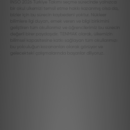
INSO 2026 Türkiye Takımı seçme sürecinde yalnızca
bir okul ülkemizi temsil etme hakkı kazanmış olsa da,
bizler için bu sürecin kaybedeni yoktur. Nükleer
bilimlere ilgi duyan, emek veren ve bilgi birikimini
geliştiren tüm okullarımız ve öğrencilerimiz bu sürecin
değerli birer paydaşıdır. TENMAK olarak, ülkemizin
bilimsel kapasitesine katkı sağlayan tüm okullarımızı
bu yolculuğun kazananları olarak görüyor ve
gelecekteki çalışmalarında başarılar diliyoruz.