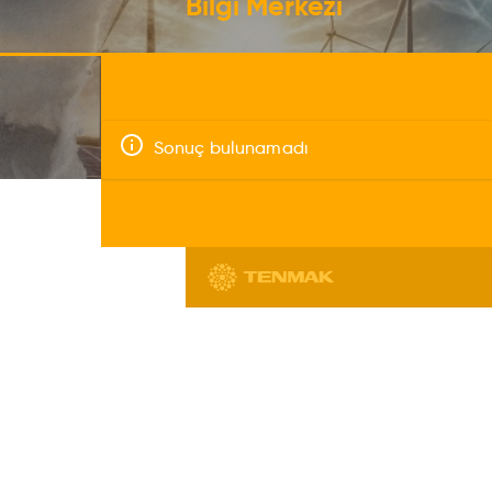
Bilgi Merkezi
Sonuç bulunamadı