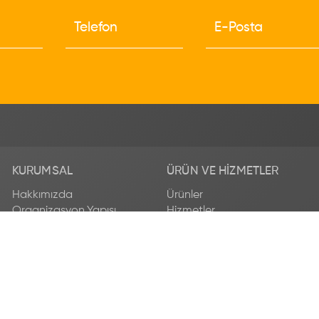
KURUMSAL
ÜRÜN VE HIZMETLER
Hakkımızda
Ürünler
Organizasyon Yapısı
Hizmetler
Enstitülerimiz
Endüstriyel Hizmetler
Uluslararası
Temel Mal ve Hizmet
Yönetim Sistemleri
Ücretleri
Kurumsal Raporlar
Kurumsal Kimlik
Etik Komisyonu