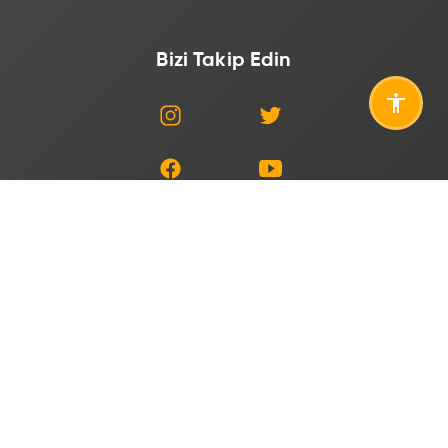
Bizi Takip Edin
Adres
Mustafa Kemal Mahallesi, Dumlupınar Blv. No:192, 06510
Çankaya/Ankara
E-Posta
tenmak@tenmak.gov.tr
Telefon
+90 312 295 8700 (Santral)
444 8235
+90 312 295 87 61