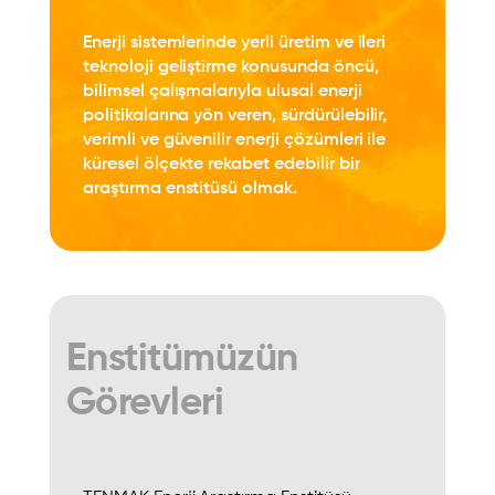
Enerji sistemlerinde yerli üretim ve ileri
teknoloji geliştirme konusunda öncü,
bilimsel çalışmalarıyla ulusal enerji
politikalarına yön veren, sürdürülebilir,
verimli ve güvenilir enerji çözümleri ile
küresel ölçekte rekabet edebilir bir
araştırma enstitüsü olmak.
Enstitümüzün
Görevleri