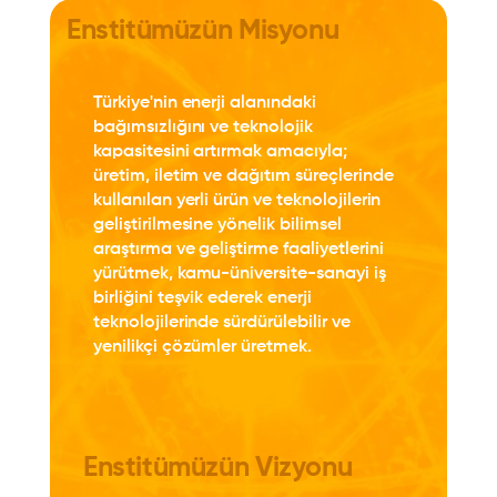
Enstitümüzün Misyonu
Türkiye'nin enerji alanındaki
bağımsızlığını ve teknolojik
kapasitesini artırmak amacıyla;
üretim, iletim ve dağıtım süreçlerinde
kullanılan yerli ürün ve teknolojilerin
geliştirilmesine yönelik bilimsel
araştırma ve geliştirme faaliyetlerini
yürütmek, kamu-üniversite-sanayi iş
birliğini teşvik ederek enerji
teknolojilerinde sürdürülebilir ve
yenilikçi çözümler üretmek.
Enstitümüzün Vizyonu