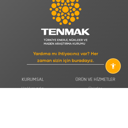
Yardıma mı ihtiyacınız var? Her
zaman sizin için buradayız.
KURUMSAL
ÜRÜN VE HIZMETLER
Hakkımızda
Ürünler
Organizasyon Yapısı
Hizmetler
Enstitülerimiz
Endüstriyel Hizmetler
Uluslararası
Temel Mal ve Hizmet
Ücretleri
Yönetim Sistemleri
Kurumsal Raporlar
Kurumsal Kimlik