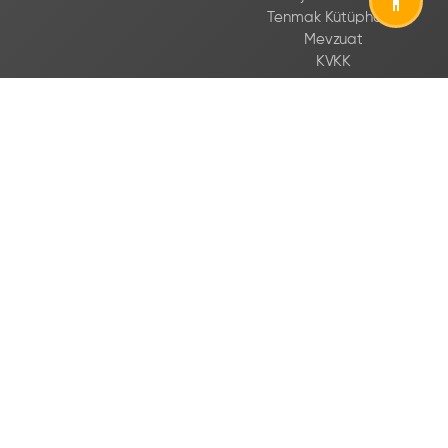
Tenmak Kütüphane
Mevzuat
KVKK
DESTEK PROGRAMLARI
İLETIŞIM
TAGEP Destek Programı
TUGEP Destek Programı
TUDEP Destek Programı
TİGEP Destek Programı
TARGEP Destek Programı
Bizi Takip Edin