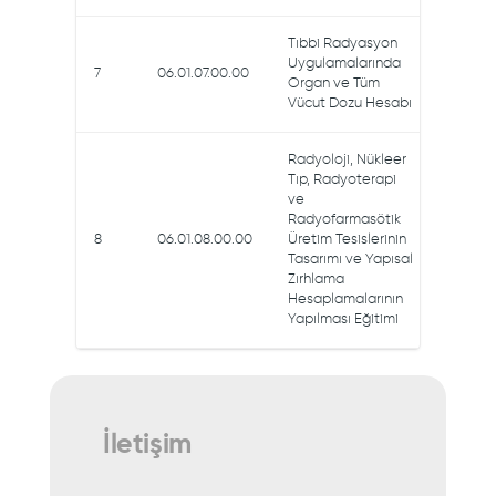
Tıbbi Radyasyon
Uygulamalarında
7
06.01.07.00.00
Organ ve Tüm
Vücut Dozu Hesabı
Radyoloji, Nükleer
Tıp, Radyoterapi
ve
Radyofarmasötik
8
06.01.08.00.00
Üretim Tesislerinin
Tasarımı ve Yapısal
Zırhlama
Hesaplamalarının
Yapılması Eğitimi
İletişim