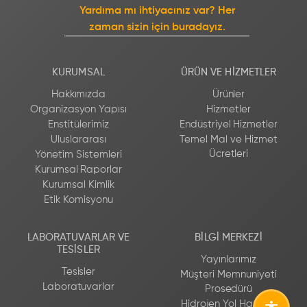
Yardıma mı ihtiyacınız var? Her
zaman sizin için buradayız.
KURUMSAL
ÜRÜN VE HIZMETLER
Hakkımızda
Ürünler
Organizasyon Yapısı
Hizmetler
Enstitülerimiz
Endüstriyel Hizmetler
Uluslararası
Temel Mal ve Hizmet
Ücretleri
Yönetim Sistemleri
Kurumsal Raporlar
Kurumsal Kimlik
Etik Komisyonu
LABORATUVARLAR VE
BILGI MERKEZI
TESISLER
Yayınlarımız
Tesisler
Müşteri Memnuniyeti
Laboratuvarlar
Prosedürü
Hidrojen Yol Haritası