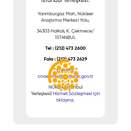
İstanbul Yerleşkesi:
Yarımburgaz Mah, Nükleer
Araştırma Merkezi Yolu,
34303 Halkalı, K. Çekmece/
İSTANBUL
Tel : (212) 473 2600
Faks : (212) 473 2629
E-posta:
c
naemhko@tenmak.gov.tr
NÜKEN (İstanbul
Yerleşkesi)
Hizmet Sözleşmesi için
tıklayınız.