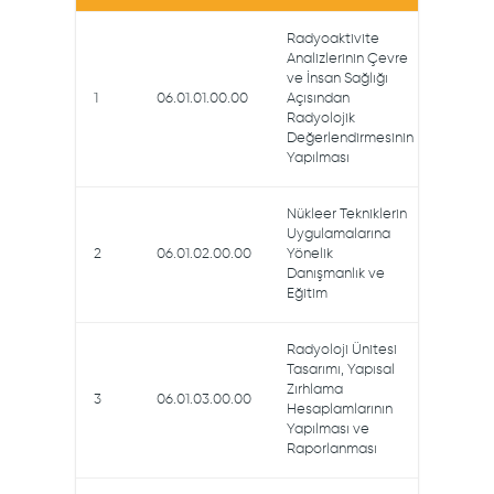
Radyoaktivite
Analizlerinin Çevre
ve İnsan Sağlığı
1
06.01.01.00.00
Açısından
Radyolojik
Değerlendirmesinin
Yapılması
Nükleer Tekniklerin
Uygulamalarına
2
06.01.02.00.00
Yönelik
Danışmanlık ve
Eğitim
Radyoloji Ünitesi
Tasarımı, Yapısal
Zırhlama
3
06.01.03.00.00
Hesaplamlarının
Yapılması ve
Raporlanması