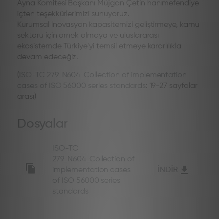
Ayna Komitesi Başkanı Müjgan Çetin hanımefendiye
içten teşekkürlerimizi sunuyoruz.
Kurumsal inovasyon kapasitemizi geliştirmeye, kamu
sektörü için örnek olmaya ve uluslararası
ekosistemde Türkiye'yi temsil etmeye kararlılıkla
devam edeceğiz.
(
ISO-TC 279_N604_Collection of implementation
cases of ISO 56000 series standards
: 19-27 sayfalar
arası)
Dosyalar
ISO-TC
279_N604_Collection of
implementation cases
İNDIR
of ISO 56000 series
standards