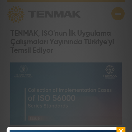
TENMAK, ISO'nun İlk Uygulama
Çalışmaları Yayınında Türkiye'yi
Temsil Ediyor