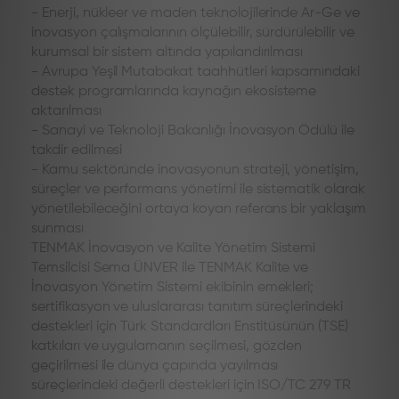
- Enerji, nükleer ve maden teknolojilerinde Ar-Ge ve
inovasyon çalışmalarının ölçülebilir, sürdürülebilir ve
kurumsal bir sistem altında yapılandırılması
- Avrupa Yeşil Mutabakat taahhütleri kapsamındaki
destek programlarında kaynağın ekosisteme
aktarılması
- Sanayi ve Teknoloji Bakanlığı İnovasyon Ödülü ile
takdir edilmesi
- Kamu sektöründe inovasyonun strateji, yönetişim,
süreçler ve performans yönetimi ile sistematik olarak
yönetilebileceğini ortaya koyan referans bir yaklaşım
sunması
TENMAK İnovasyon ve Kalite Yönetim Sistemi
Temsilcisi Sema ÜNVER ile TENMAK Kalite ve
İnovasyon Yönetim Sistemi ekibinin emekleri;
sertifikasyon ve uluslararası tanıtım süreçlerindeki
destekleri için Türk Standardları Enstitüsünün (TSE)
katkıları ve uygulamanın seçilmesi, gözden
geçirilmesi ile dünya çapında yayılması
süreçlerindeki değerli destekleri için ISO/TC 279 TR