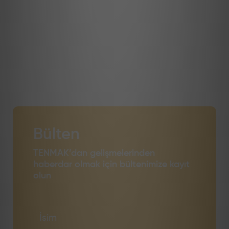
Bülten
TENMAK’dan gelişmelerinden
haberdar olmak için bültenimize kayıt
olun