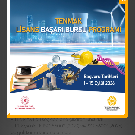
―
14 Mayıs 2026
Paylaş
Türkiye Enerji, Nükleer ve Maden Araştırma Kurumu
(TENMAK), Uluslararası Standardizasyon Örgütü
(ISO) Teknik Komitesi ISO/TC 279 "İnovasyon
Yönetimi" bünyesindeki İletişim ve Katılım Danışma
Grubu (AG1) tarafından Mayıs 2026'da yayımlanan
"Collection of Implementation Cases of ISO 56000
Series Standards – Issue 1" isimli yayında, dünya
genelinden seçilen 5 örnek uygulamadan biri olarak
yer aldı. Almanya (CorneXion), Paraguay (Industrias
Fatecha), Japonya (OKI Electric Industry), Çin (Yili
Group) ve Türkiye'den TENMAK, ISO 56000 standart
serisinin etkin uygulanmasına yönelik küresel referans
örnekler olarak yayında konumlandırıldı. Yayın,
ISO/TC 279'a üye 78 ülkenin standardizasyon
kuruluşlarına, irtibat noktalarına ve uzmanlarına
dağıtıldı.
- TENMAK'ı bu seçkide öne çıkaran unsurlar:
- Türkiye'nin ilk ISO 56002 (2023) ve ISO 56001 (2025)
belgeli kamu kurumu olması