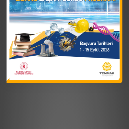
TENMAK Temiz Enerji Araştırma Enstitüsü (TEMEN)
tarafından hazırlanan Güneş Enerjisi Panellerinin
Ömür Sonu Yönetimi Projesi kurumsal kapasitesinin
geliştirilmesi alanında AB’den 150 Milyon TL hibe
almaya hak kazanmıştır.
IPA III Programı kapsamında yürütülecek bu proje ile;
ülkemizin temiz enerji dönüşümü, sürdürülebilir
kaynak kullanımı ve döngüsel ekonomi hedeflerine
katkı sağlanması ile güneş paneli atıklarının
yönetimine ilişkin ulusal kapasitenin güçlendirilerek
AB uygulamalarıyla uyumlu bir yaklaşımın ortaya
konması amaçlanmaktadır.