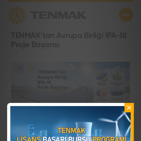
TENMAK’tan Avrupa Birliği IPA-III
Proje Başarısı
―
24 Haziran 2026
Paylaş