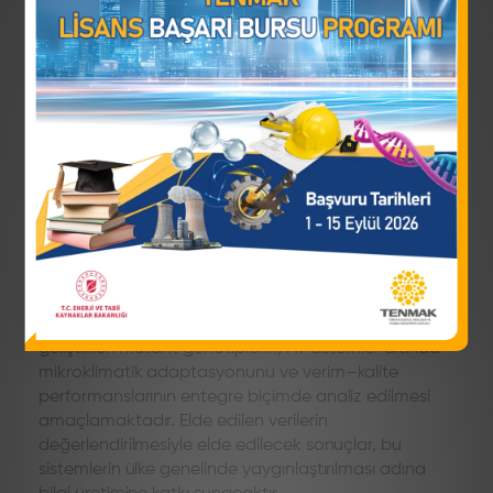
Agrivoltaik (AV) sistemler, aynı arazi üzerinde eş
zamanlı tarımsal üretim ve fotovoltaik enerji
üretimini mümkün kılan yenilikçi bir arazi kullanım
modeli olarak öne çıkmaktadır.
TENMAK yürütücülüğünde TENMAK’a bağlı NÜKEN ve
TEMEN enstitülerinin ODTÜ-GÜNAM iş birliğinde
“Mutant Genotiplerin Agrivoltaik Sistemlerde
Mikroklimatik Adaptasyonu ve Verim - Kalite
Performanslarının Entegre Analizi” başlığı altında
yürütülecek proje ile, AV sistemler altında kendi çiftçi
koşullarımızda yetiştiriciliğin mümkün olduğunun
ortaya konulması temel amaçlardan bir tanesidir.
Bunun yanı sıra proje ile TENMAK tarafından
geliştirilen mutant genotiplerin, AV sistemler altında
mikroklimatik adaptasyonunu ve verim–kalite
performanslarının entegre biçimde analiz edilmesi
amaçlamaktadır. Elde edilen verilerin
değerlendirilmesiyle elde edilecek sonuçlar, bu
sistemlerin ülke genelinde yaygınlaştırılması adına