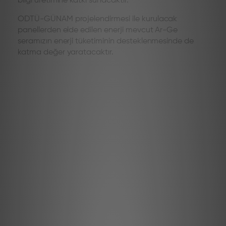
bilgi üretimine katkı sunacaktır.
ODTÜ-GÜNAM projelendirmesi ile kurulacak
panellerden elde edilen enerji mevcut Ar-Ge
seramızın enerji tüketiminin desteklenmesinde de
katma değer yaratacaktır.