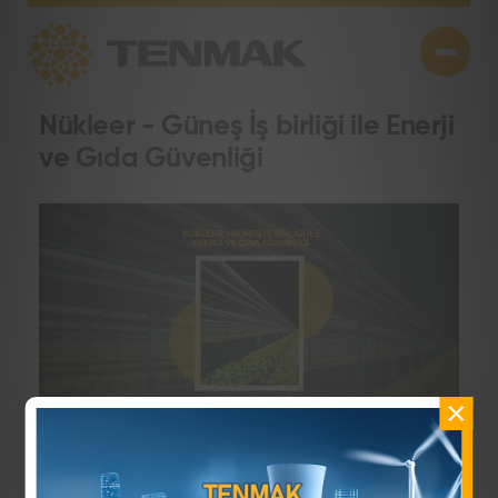
Nükleer - Güneş İş birliği ile Enerji
ve Gıda Güvenliği
―
24 Haziran 2026
Paylaş