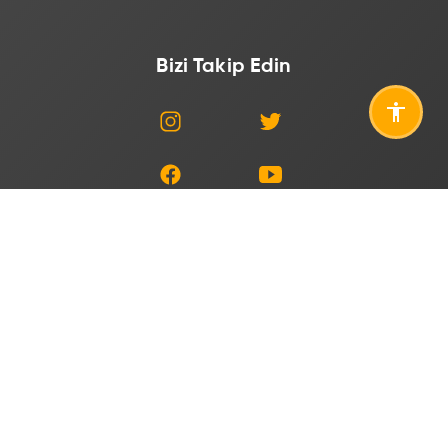
Bizi Takip Edin
Adres
Mustafa Kemal Mahallesi, Dumlupınar Blv. No:192, 06510
Çankaya/Ankara
E-Posta
tenmak@tenmak.gov.tr
Telefon
+90 312 295 8700 (Santral)
444 8235
+90 312 295 87 61