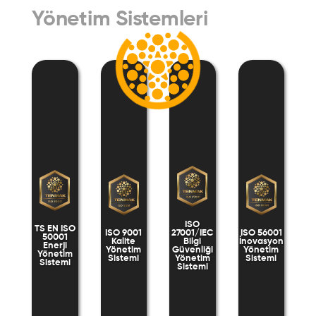
Yönetim Sistemleri
ISO
TS EN ISO
ISO 9001
27001/IEC
ISO 56001
50001
Kalite
Bilgi
İnovasyon
Enerji
Yönetim
Güvenliği
Yönetim
Yönetim
Sistemi
Yönetim
Sistemi
Sistemi
Sistemi